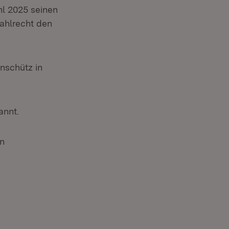
l 2025 seinen
ahlrecht den
Anschütz in
annt.
in