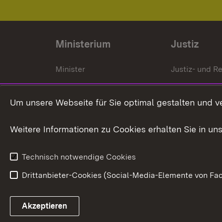
Ministerium
Justiz
Minister
Justiz- und Re
Staatssekrektär
Gerichte und
Staatsanwalt
Um unsere Webseite für Sie optimal gestalten und v
Ministerialdirektorin
Justizvollzug
Weitere Informationen zu Cookies erhalten Sie in un
Organigramm
Justiz in Zahl
Technisch notwendige Cookies
Drittanbieter-Cookies (Social-Media-Elemente von Fac
Link zum Landesportal
Akzeptieren