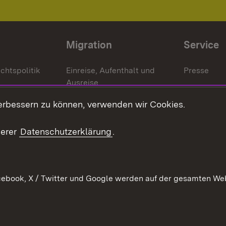
Migration
Service
chtspolitik
Einreise, Aufenthalt und
Presse
Ausreise
Bürgerrefe
schaften
Asylbewerber und
erbessern zu können, verwenden wir Cookies.
Publikatio
Flüchtlinge
serer
Datenschutzerklärung
.
Ihr Einstieg
Erlasse und
en
Anwendungshinweise
ebook, X / Twitter und Google werden auf der gesamten Webs
Impressum
Date