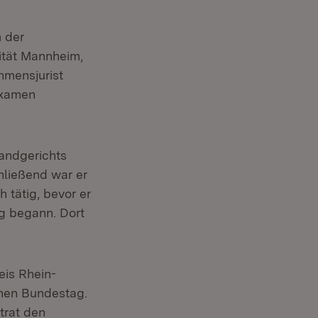
 der
ität Mannheim,
hmensjurist
sexamen
Landgerichts
hließend war er
h tätig, bevor er
g begann. Dort
is Rhein-
chen Bundestag.
trat den