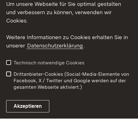
Um unsere Webseite für Sie optimal gestalten
Facebook
und verbessern zu können, verwenden wir
Instagram
Cookies.
Youtube
Weitere Informationen zu Cookies erhalten Sie in
unserer
Datenschutzerklärung
.
Zum 
Impressum
Datenschutz
Technisch notwendige Cookies
Barrierefreiheit
Kontakt
Drittanbieter-Cookies (Social-Media-Elemente von
Cookies
Facebook, X / Twitter und Google werden auf der
gesamten Webseite aktiviert.)
Akzeptieren
Link zum Landesportal