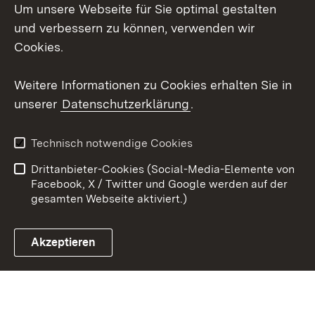
Um unsere Webseite für Sie optimal gestalten
Facebook
und verbessern zu können, verwenden wir
Instagram
Cookies.
Youtube
Weitere Informationen zu Cookies erhalten Sie in
unserer
Datenschutzerklärung
.
Zum 
Impressum
Datenschutz
Technisch notwendige Cookies
Barrierefreiheit
Kontakt
Drittanbieter-Cookies (Social-Media-Elemente von
Cookies
Facebook, X / Twitter und Google werden auf der
gesamten Webseite aktiviert.)
Akzeptieren
Link zum Landesportal