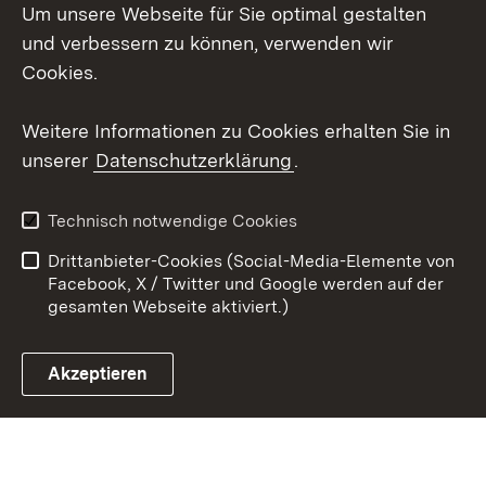
Um unsere Webseite für Sie optimal gestalten
Facebook
und verbessern zu können, verwenden wir
Instagram
Cookies.
Youtube
Weitere Informationen zu Cookies erhalten Sie in
unserer
Datenschutzerklärung
.
Zum 
Impressum
Datenschutz
Technisch notwendige Cookies
Barrierefreiheit
Kontakt
Drittanbieter-Cookies (Social-Media-Elemente von
Cookies
Facebook, X / Twitter und Google werden auf der
gesamten Webseite aktiviert.)
Akzeptieren
Link zum Landesportal