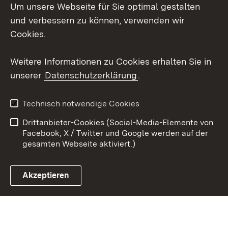
Um unsere Webseite für Sie optimal gestalten
Facebook
und verbessern zu können, verwenden wir
Instagram
Cookies.
Youtube
Weitere Informationen zu Cookies erhalten Sie in
unserer
Datenschutzerklärung
.
Zum 
Impressum
Datenschutz
Technisch notwendige Cookies
Barrierefreiheit
Kontakt
Drittanbieter-Cookies (Social-Media-Elemente von
Cookies
Facebook, X / Twitter und Google werden auf der
gesamten Webseite aktiviert.)
Akzeptieren
Link zum Landesportal