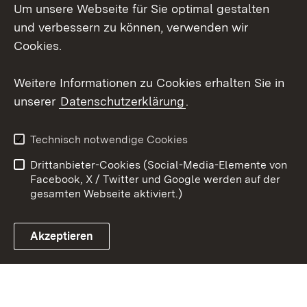
Um unsere Webseite für Sie optimal gestalten
Facebook
und verbessern zu können, verwenden wir
Instagram
Cookies.
Youtube
Weitere Informationen zu Cookies erhalten Sie in
unserer
Datenschutzerklärung
.
Zum 
Impressum
Datenschutz
Technisch notwendige Cookies
Barrierefreiheit
Kontakt
Drittanbieter-Cookies (Social-Media-Elemente von
Cookies
Facebook, X / Twitter und Google werden auf der
gesamten Webseite aktiviert.)
Akzeptieren
Link zum Landesportal