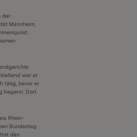
 der
ität Mannheim,
hmensjurist
sexamen
Landgerichts
hließend war er
h tätig, bevor er
g begann. Dort
is Rhein-
chen Bundestag.
trat den