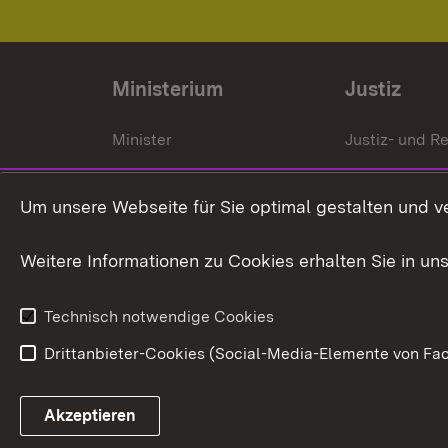
Ministerium
Justiz
Minister
Justiz- und Re
Staatssekrektär
Gerichte und
Staatsanwalt
Um unsere Webseite für Sie optimal gestalten und v
Ministerialdirektorin
Justizvollzug
Weitere Informationen zu Cookies erhalten Sie in un
Organigramm
Justiz in Zahl
Technisch notwendige Cookies
Drittanbieter-Cookies (Social-Media-Elemente von Fac
Link zum Landesportal
Akzeptieren