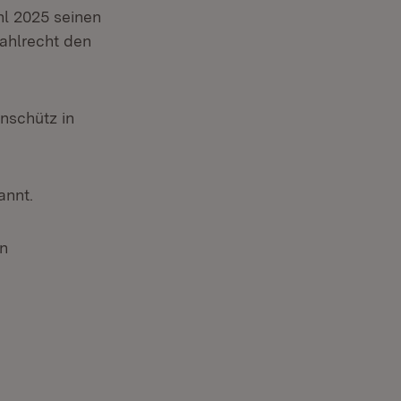
l 2025 seinen
ahlrecht den
Anschütz in
annt.
in