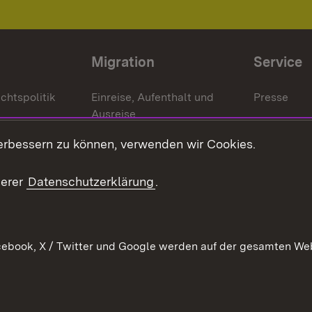
Migration
Service
chtspolitik
Einreise, Aufenthalt und
Presse
Ausreise
Bürgerrefe
schaften
Asylbewerber und
erbessern zu können, verwenden wir Cookies.
Publikatio
Flüchtlinge
serer
Datenschutzerklärung
.
Ihr Einstieg
Erlasse und
en
Anwendungshinweise
ebook, X / Twitter und Google werden auf der gesamten Webs
Impressum
Date